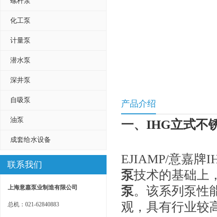
螺杆泵
化工泵
计量泵
潜水泵
深井泵
自吸泵
产品介绍
油泵
一、
IHG立式不
成套给水设备
EJIAMP/意嘉
联系我们
泵
技术的基础上
上海意嘉泵业制造有限公司
泵
。该系列泵性
观，具有行业较高
总机：021-62840883