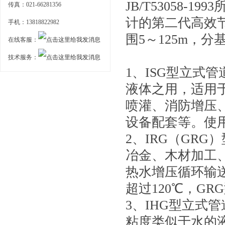
JB/T53058
传真：021-66281356
计的第二代高效节能
手机：13818822982
围5～125m，
在线客服：
技术服务：
1、ISG型立式
液体之用，适用
喷灌、消防增压
设备配套等。使用
2、IRG（GR
冶金、木材加工
热水增压循环输
超过120℃，GR
3、IHG型立式
粘度类似于水的