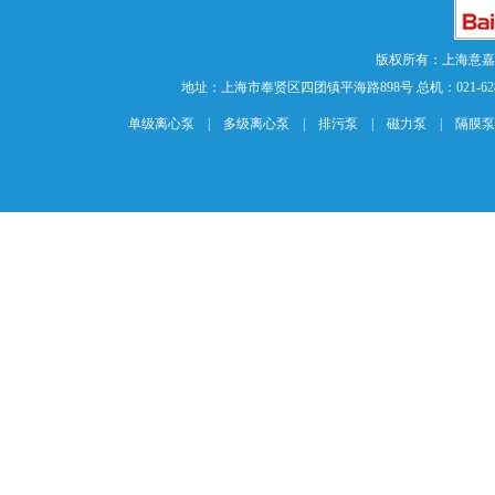
版权所有：上海意
地址：上海市奉贤区四团镇平海路898号 总机：021-62840883 传
单级离心泵
|
多级离心泵
|
排污泵
|
磁力泵
|
隔膜泵