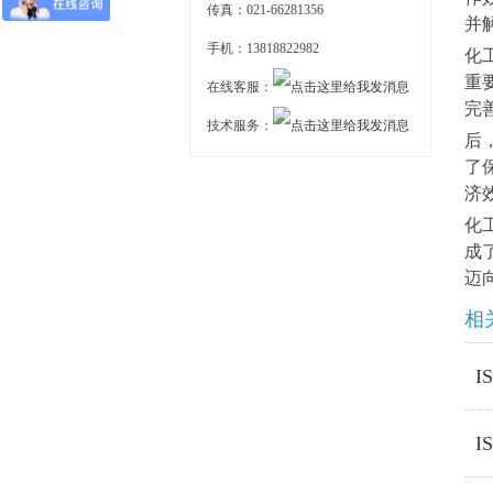
传真：021-66281356
并
手机：13818822982
化
重
在线客服：
完
技术服务：
后
了
济
化
成
迈
相
I