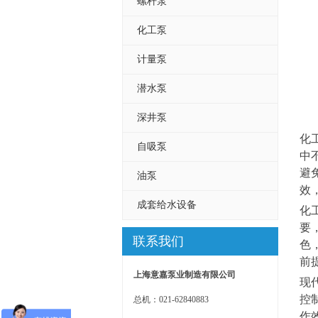
螺杆泵
化工泵
计量泵
潜水泵
深井泵
化
自吸泵
中
避
油泵
效
成套给水设备
化
要
联系我们
色
前
上海意嘉泵业制造有限公司
现
控
总机：021-62840883
作