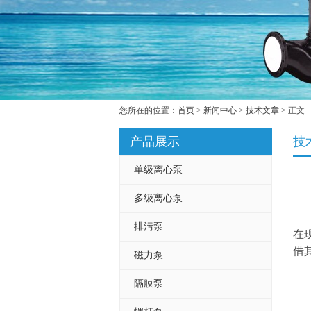
您所在的位置：
首页
>
新闻中心
>
技术文章
> 正文
产品展示
技
单级离心泵
多级离心泵
排污泵
在
借
磁力泵
隔膜泵