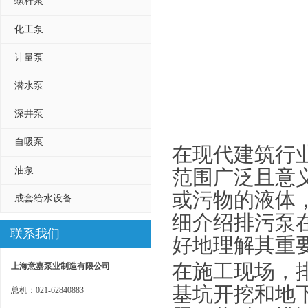
螺杆泵
化工泵
计量泵
潜水泵
深井泵
自吸泵
在现代建筑行
油泵
范围广泛且意
或污物的液体
成套给水设备
细介绍排污泵
联系我们
好地理解其重
在施工现场，
上海意嘉泵业制造有限公司
基坑开挖和地
总机：021-62840883