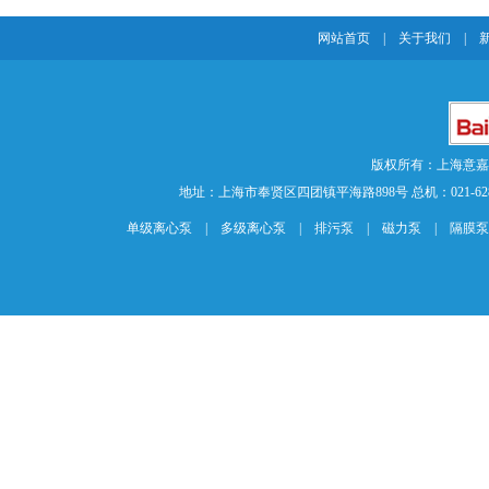
网站首页
|
关于我们
|
版权所有：上海意
地址：上海市奉贤区四团镇平海路898号 总机：021-62840883 传
单级离心泵
|
多级离心泵
|
排污泵
|
磁力泵
|
隔膜泵