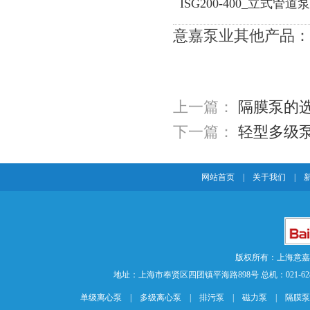
ISG200-400_立式管道泵
意嘉泵业其他产品：
上一篇：
隔膜泵的
下一篇：
轻型多级
网站首页
|
关于我们
|
版权所有：上海意
地址：上海市奉贤区四团镇平海路898号 总机：021-62840883 传
单级离心泵
|
多级离心泵
|
排污泵
|
磁力泵
|
隔膜泵