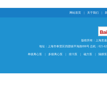
网站首页
|
关于我们
|
版权所有：上海意
地址：上海市奉贤区四团镇平海路898号 总机：021-62840883 传
单级离心泵
|
多级离心泵
|
排污泵
|
磁力泵
|
隔膜泵