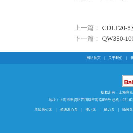
上一篇：
CDLF20
下一篇：
QW350-10
网站首页
|
关于我们
|
版权所有：上海意
地址：上海市奉贤区四团镇平海路898号 总机：021-62840883 传
单级离心泵
|
多级离心泵
|
排污泵
|
磁力泵
|
隔膜泵