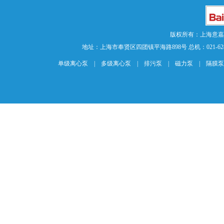
版权所有：上海意
地址：上海市奉贤区四团镇平海路898号 总机：021-62840883 传
单级离心泵
|
多级离心泵
|
排污泵
|
磁力泵
|
隔膜泵