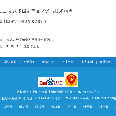
CDLF立式多级泵产品概述与技术特点
泵业其他产品：
管道泵
多级离心泵
篇：
立式多级泵流量不足是什么原因
篇：
TD100-33/2_管道增压泵
网站首页
|
关于我们
|
新闻中心
|
企业文化
|
成功案例
|
联系我们
版权所有：上海意嘉泵业制造有限公司
沪ICP备16000542号-1
路898号 总机：021-62840883 传真：021-66281356 手机：13818822982 邮箱：sal
|
排污泵
|
磁力泵
|
隔膜泵
|
螺杆泵
|
化工泵
|
计量泵
|
潜水泵
| 