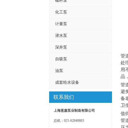
螺杆泵
化工泵
计量泵
潜水泵
深井泵
管
自吸泵
处
用
油泵
品
成套给水设备
管
避
联系我们
备
卫
上海意嘉泵业制造有限公司
值
管
总机：021-62840883
压