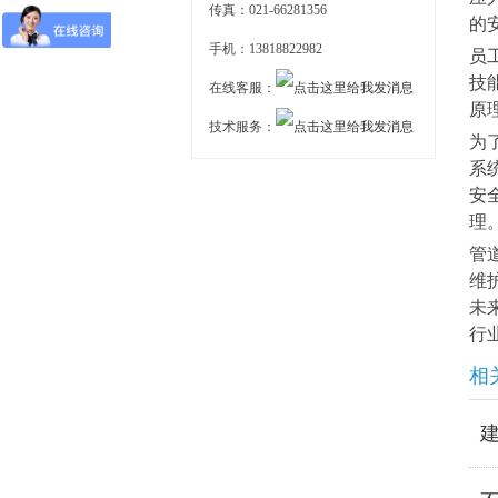
传真：021-66281356
的
手机：13818822982
员
技
在线客服：
原
技术服务：
为
系
安
理
管
维
未
行
相