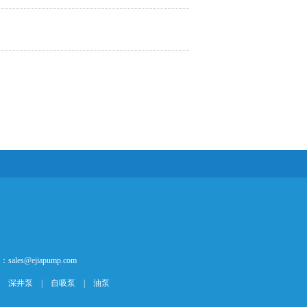
es@ejiapump.com
|
深井泵
|
自吸泵
|
油泵