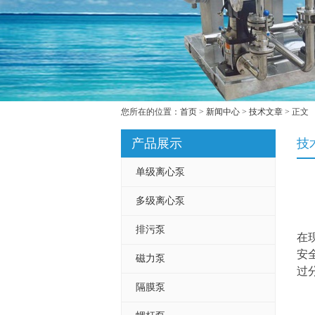
您所在的位置：
首页
>
新闻中心
>
技术文章
> 正文
产品展示
技
单级离心泵
多级离心泵
排污泵
在
安
磁力泵
过
隔膜泵