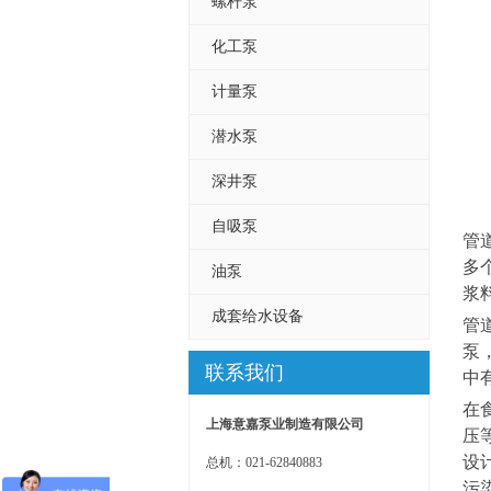
螺杆泵
化工泵
计量泵
潜水泵
深井泵
自吸泵
管
多
油泵
浆
成套给水设备
管
泵
联系我们
中
在
上海意嘉泵业制造有限公司
压
设
总机：021-62840883
污