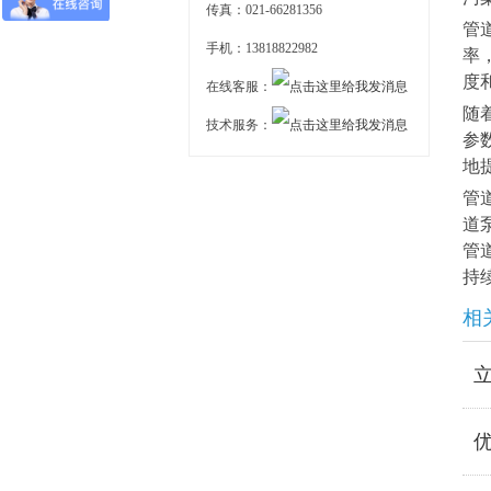
传真：021-66281356
管
手机：13818822982
率
度
在线客服：
随
技术服务：
参
地
管
道
管
持
相