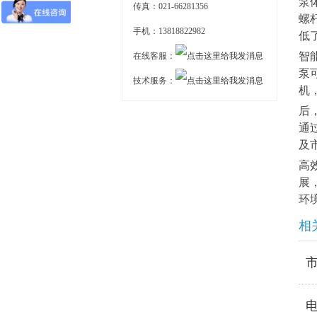
泵
传真：021-66281356
螺
手机：13818822982
低
智
在线客服：
泵
技术服务：
机
后
通
及
高
展
环
相