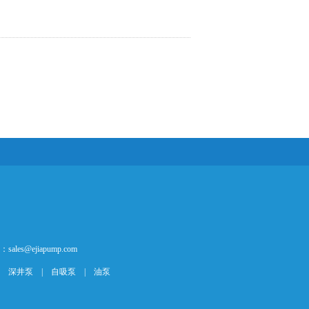
es@ejiapump.com
|
深井泵
|
自吸泵
|
油泵