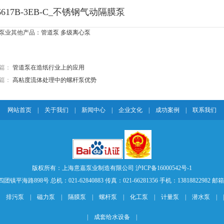
6617B-3EB-C_不锈钢气动隔膜泵
泵业其他产品：
管道泵
多级离心泵
篇：
管道泵在造纸行业上的应用
篇：
高粘度流体处理中的螺杆泵优势
网站首页
|
关于我们
|
新闻中心
|
企业文化
|
成功案例
|
联系我们
版权所有：上海意嘉泵业制造有限公司
沪ICP备16000542号-1
路898号 总机：021-62840883 传真：021-66281356 手机：13818822982 邮箱：sal
|
排污泵
|
磁力泵
|
隔膜泵
|
螺杆泵
|
化工泵
|
计量泵
|
潜水泵
| 
|
成套给水设备
|