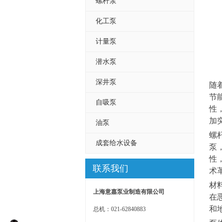
螺杆泵
化工泵
计量泵
潜水泵
深井泵
随
节
自吸泵
性
加
油泵
螺
成套给水设备
泵
性
联系我们
术
材
上海意嘉泵业制造有限公司
在
和
总机：021-62840883