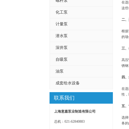
螺杆泵
在选
这些
化工泵
二、
计量泵
根据
潜水泵
的场
深井泵
三、
自吸泵
高压
锈钢
油泵
四、
成套给水设备
在选
性，
联系我们
五、
上海意嘉泵业制造有限公司
选择
总机：021-62840883
务的