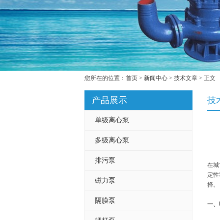
您所在的位置：
首页
>
新闻中心
>
技术文章
> 正文
产品展示
技
单级离心泵
多级离心泵
排污泵
在城
定性
磁力泵
择。
隔膜泵
一、