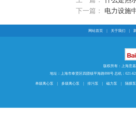
下一篇：
电力设施
网站首页
|
关于我们
|
版权所有：上海意
地址：上海市奉贤区四团镇平海路898号 总机：021-62840883 传
单级离心泵
|
多级离心泵
|
排污泵
|
磁力泵
|
隔膜泵