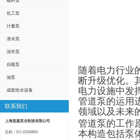
螺杆泵
化工泵
计量泵
潜水泵
深井泵
自吸泵
随着电力行业
油泵
断升级优化。
电力设施中发
成套给水设备
管道泵的运用
联系我们
领域以及未来
管道泵的工作
上海意嘉泵业制造有限公司
本构造包括泵
总机：021-62840883