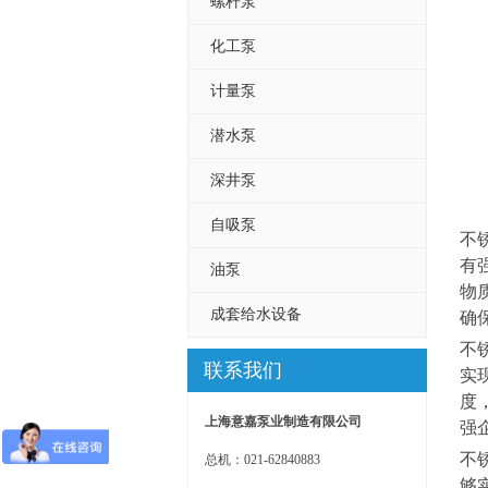
螺杆泵
化工泵
计量泵
潜水泵
深井泵
自吸泵
不
有
油泵
物
成套给水设备
确
不
联系我们
实
度
上海意嘉泵业制造有限公司
强
不
总机：021-62840883
够