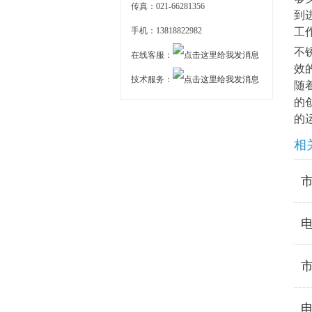
传真：021-66281356
到
手机：13818822982
工
不
在线客服：
效
技术服务：
随
的
的
相