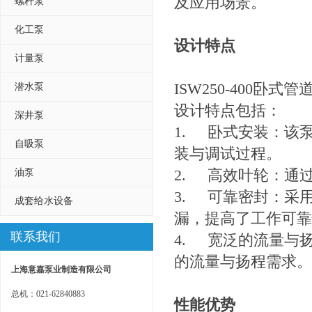
及应用场景。
螺杆泵
化工泵
设计特点
计量泵
ISW250-400
潜水泵
设计特点包括：
深井泵
1.
卧式安装：该
自吸泵
装与调试过程。
2.
高效叶轮：通
油泵
3.
可靠密封：采
成套给水设备
漏，提高了工作可靠
联系我们
4.
宽泛的流量与
的流量与扬程需求。
上海意嘉泵业制造有限公司
总机：021-62840883
性能优势