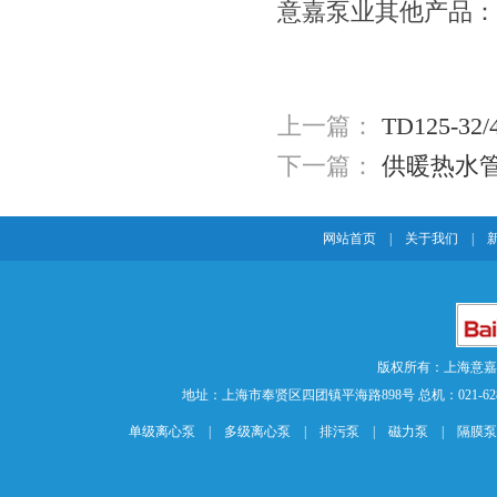
意嘉泵业其他产品：
上一篇：
TD125-3
下一篇：
供暖热水
网站首页
|
关于我们
|
版权所有：上海意
地址：上海市奉贤区四团镇平海路898号 总机：021-62840883 传
单级离心泵
|
多级离心泵
|
排污泵
|
磁力泵
|
隔膜泵