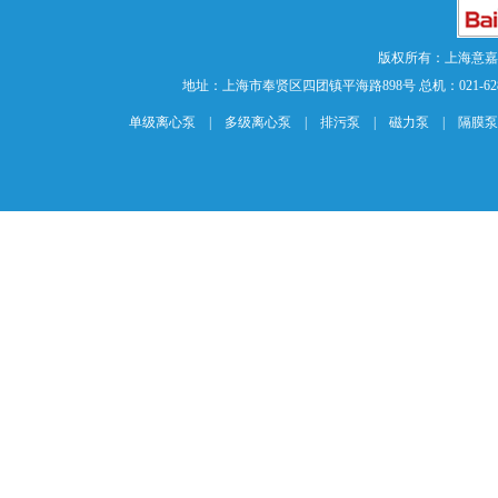
版权所有：上海意
地址：上海市奉贤区四团镇平海路898号 总机：021-62840883 传
单级离心泵
|
多级离心泵
|
排污泵
|
磁力泵
|
隔膜泵