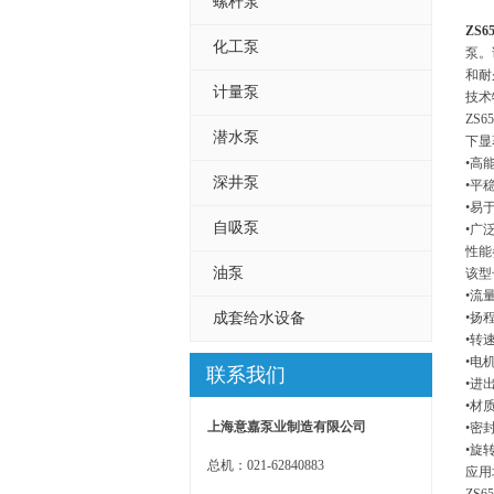
螺杆泵
ZS65
化工泵
泵。
和耐
计量泵
技术
ZS
潜水泵
下显
•高
深井泵
•平
•易
自吸泵
•广
性能
油泵
该型
•流量
成套给水设备
•扬
•转速
•电机
联系我们
•进
•材质
上海意嘉泵业制造有限公司
•密
•旋
总机：021-62840883
应用