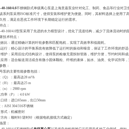
-40-160/4.0
不锈钢卧式单级离心泵是上海意嘉泵业针对化工、制药、食品等行业对卫
该系列泵采用ISO标准尺寸，使得安装和维护更为便捷。同时，其材料选择上使用了
久性，满足在恶劣工作环境下长期稳定运行的需求。
特点：
65-40-160/4.0型泵采用了先进的水力模型设计，优化了流道结构，减少了流体流
著技术特点：
能效比：通过精确计算的叶轮参数和匹配电机，实现了高效率和低能耗。
稳运行：精心设计的平衡系统有效降低了运行时的振动和噪音，保证了工作环境的舒适
于维护：采用后拉式结构设计，使得泵的检修无需拆卸管路，维护方便，节约时间和成
泛应用：适合输送清洁或含有微小固体颗粒、纤维的液体，如水、油类、化学试剂等，
参数：
号泵的主要性能参数包括：
（Q）：最高达28 m³/h
程（H）：最高达25 m
（n）：2900 rpm
功率（P）：4.0 kW
出口径：进口65mm，出口50mm
：AISI 304/316不锈钢
封形式：机械密封
转方向：顺时针/逆时针（根据电机接线方式确定）
场景：