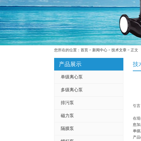
您所在的位置：
首页
>
新闻中心
>
技术文章
> 正文
产品展示
技
单级离心泵
多级离心泵
排污泵
引言
磁力泵
在现
愈加
隔膜泵
单级
产品